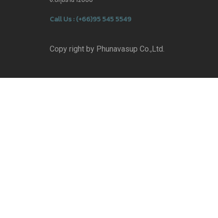
Call Us : (+66)95 545 5549
Copy right by Phunavasup Co.,Ltd.