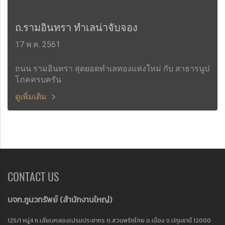
ถ.รามอินทรา ทำเลน่าจับจอง
17 พ.ค. 2561
ถนน รามอินทรา สุดยอดทำเลทองแห่งใหม่ กับ สาธารนูป
โภคครบครัน
ดูเพิ่มเติม
CONTACT US
บจก.ภูนวทรัพย์ (
สำนักงานใหญ่)
125/1 หมู่4 ถ.เลียบคลองเปรมประชากร ต.สวนพริกไทย อ.เมือง จ.ปทุมธานี 12000