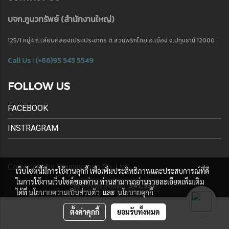
บจก.ภูนวทรัพย์ (
สำนักงานใหญ่)
125/1 หมู่4 ถ.เลียบคลองเปรมประชากร ต.สวนพริกไทย อ.เมือง จ.ปทุมธานี 12000
Call Us : (+66)95 545 5549
FOLLOW US
FACEBOOK
INSTRAGRAM
Copy right by Phunavasup Co.,Ltd.
เว็บไซต์นี้มีการใช้งานคุกกี้ เพื่อเพิ่มประสิทธิภาพและประสบการณ์ที่ดี
ในการใช้งานเว็บไซต์ของท่าน ท่านสามารถอ่านรายละเอียดเพิ่มเติม
ผู้เข้าชมทั้งหมด
341,931
ได้ที่
นโยบายความเป็นส่วนตัว
และ
นโยบายคุกกี้
ตั้งค่าคุกกี้
ยอมรับทั้งหมด